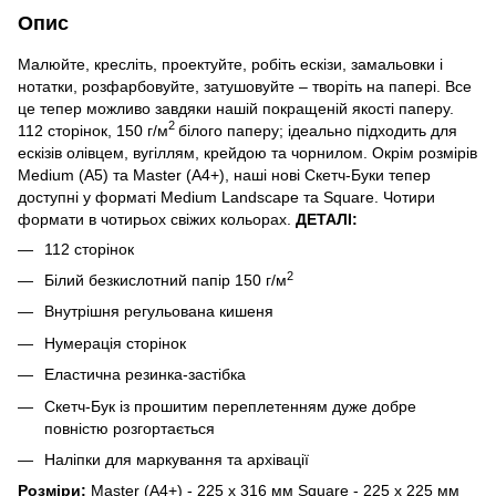
Опис
Малюйте, кресліть, проектуйте, робіть ескізи, замальовки і
нотатки, розфарбовуйте, затушовуйте – творіть на папері. Все
це тепер можливо завдяки нашій покращеній якості паперу.
2
112 сторінок, 150 г/м
білого паперу; ідеально підходить для
ескізів олівцем, вугіллям, крейдою та чорнилом. Окрім розмірів
Medium (A5) та Master (A4+), наші нові Скетч-Буки тепер
доступні у форматі Medium Landscape та Square. Чотири
формати в чотирьох свіжих кольорах.
ДЕТАЛІ:
112 сторінок
2
Білий безкислотний папір 150 г/м
Внутрішня регульована кишеня
Нумерація сторінок
Еластична резинка-застібка
Скетч-Бук із прошитим переплетенням дуже добре
повністю розгортається
Наліпки для маркування та архівації
Розміри:
Master (A4+) - 225 х 316 мм Square - 225 х 225 мм