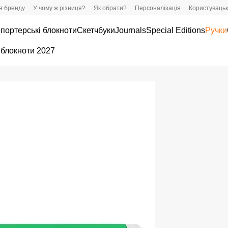
ія бренду
У чому ж різниця?
Як обрати?
Персоналізація
Користувацьк
портерські блокноти
Скетчбуки
Journals
Special Editions
Ручки
 блокноти 2027