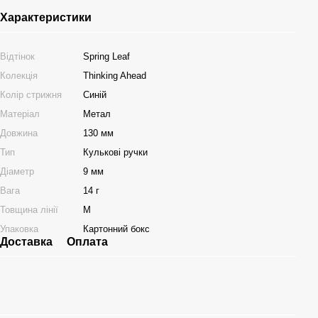
Характеристики
Відтінок
Spring Leaf
Колекція
Thinking Ahead
Колір стрижня
Синій
Матеріал
Метал
Довжина
130 мм
Тип
Кулькові ручки
Діаметр
9 мм
Вага
14 г
Товщина лінії
M
Упаковка
Картонний бокс
Доставка
Оплата