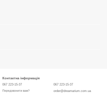
Контактна інформація
067 223-15-37
067 223-15-37
order@dreamarium.com.ua
Передзвонити вам?