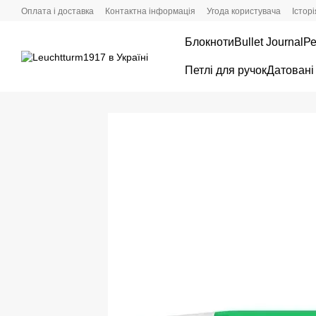
Перейти до основного контенту
Оплата і доставка
Контактна інформація
Угода користувача
Істор
Блокноти
Bullet Journal
Ре
Петлі для ручок
Датовані