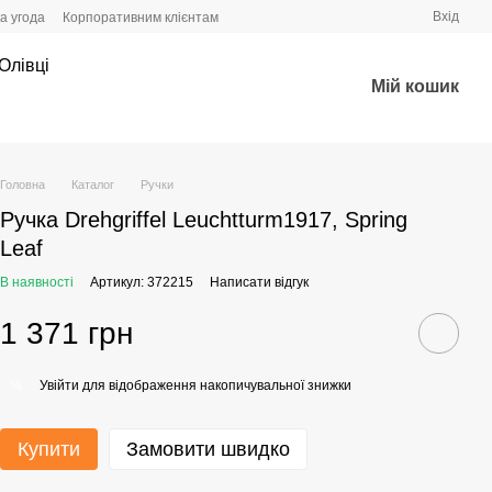
Вхід
а угода
Корпоративним клієнтам
Олівці
Мій кошик
Головна
Каталог
Ручки
Ручка Drehgriffel Leuchtturm1917, Spring
Leaf
В наявності
Артикул: 372215
Написати відгук
1 371 грн
Увійти
для відображення накопичувальної знижки
%
Купити
Замовити швидко