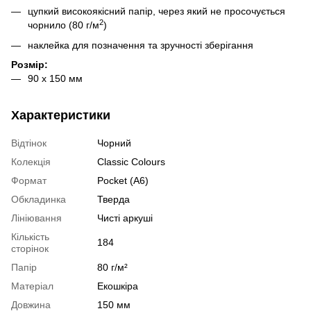
цупкий високоякісний папір, через який не просочується
2
чорнило (80 г/м
)
наклейка для позначення та зручності зберігання
Розмір:
90 х 150 мм
Характеристики
Відтінок
Чорний
Колекція
Classic Colours
Формат
Pocket (A6)
Обкладинка
Тверда
Лініювання
Чисті аркуші
Кількість
184
сторінок
Папір
80 г/м²
Матеріал
Екошкіра
Довжина
150 мм