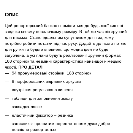
Опис
Цей репортерський блокнот поміститься до будь-якої кишені
завдяки своєму невеличкому розміру. В той же час він зручний
для письма. Стане ідеальним супутником для тих, кому
потрібно робити нотатки під час руху. Додайте до нього петлю
для ручки та будьте впевнені, що жодна ідея не буде
загублена, а усі плани будуть реалізовані! Зручний формат,
188 сторінок та незмінні характеристики найвищої німецької
якості.
ПРО ДЕТАЛІ
94 пронумеровані сторінки, 188 сторінок
8 перфорованих відривних аркушів
внутрішня регульована кишеня
таблиця для заповнення змісту
закладка-ляссе
еластичний фіксатор – резинка
записник із прошитим переплетенням дуже добре
повністю розгортається