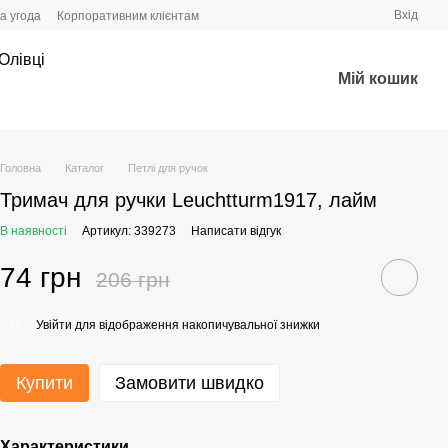
Вхід
а угода
Корпоративним клієнтам
Олівці
Мій кошик
Головна
Каталог
Петлі для ручок
Тримач для ручки Leuchtturm1917, лайм
В наявності
Артикул: 339273
Написати відгук
74 грн
206 грн
Увійти
для відображення накопичувальної знижки
%
Купити
Замовити швидко
Характеристики