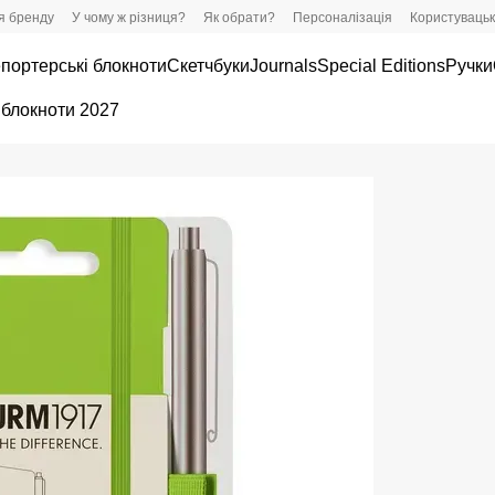
ія бренду
У чому ж різниця?
Як обрати?
Персоналізація
Користувацьк
портерські блокноти
Скетчбуки
Journals
Special Editions
Ручки
 блокноти 2027