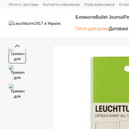
Перейти до основного контенту
Оплата і доставка
Контактна інформація
Угода користувача
Істор
Блокноти
Bullet Journal
Ре
Петлі для ручок
Датовані