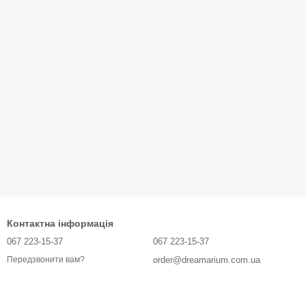
Контактна інформація
067 223-15-37
067 223-15-37
order@dreamarium.com.ua
Передзвонити вам?