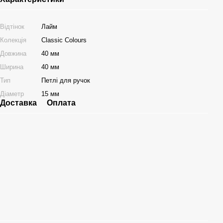
Відтінок
Лайм
Колекція
Classic Colours
Довжина
40 мм
Ширина
40 мм
Тип
Петлі для ручок
Діаметр
15 мм
Доставка
Оплата