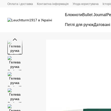
Перейти до основного контенту
Оплата і доставка
Контактна інформація
Угода користувача
Істор
Блокноти
Bullet Journal
Ре
Петлі для ручок
Датовані