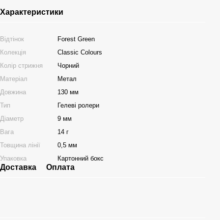
Характеристики
Відтінок
Forest Green
Колекція
Classic Colours
Колір стрижня
Чорний
Матеріал
Метал
Довжина
130 мм
Тип
Гелеві ролери
Діаметр
9 мм
Вага
14 г
Товщина лінії
0,5 мм
Упаковка
Картонний бокс
Доставка
Оплата