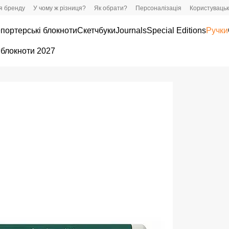
ія бренду
У чому ж різниця?
Як обрати?
Персоналізація
Користувацьк
портерські блокноти
Скетчбуки
Journals
Special Editions
Ручки
 блокноти 2027