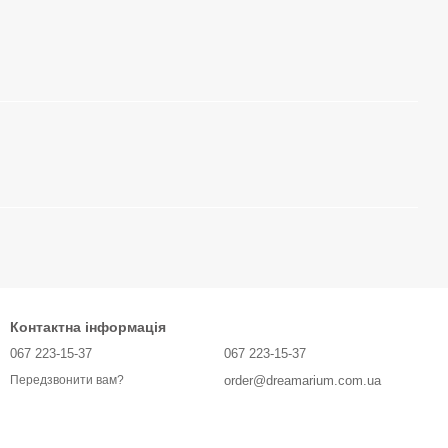
Контактна інформація
067 223-15-37
067 223-15-37
order@dreamarium.com.ua
Передзвонити вам?