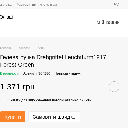
Вхід
а угода
Корпоративним клієнтам
Олівці
Мій кошик
Головна
Каталог
Ручки
Гелева ручка Drehgriffel Leuchtturm1917,
Forest Green
В наявності
Артикул: 367280
Написати відгук
1 371 грн
Увійти
для відображення накопичувальної знижки
%
Купити
Замовити швидко