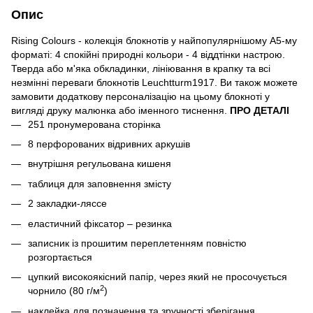
Опис
Rising Colours - колекція блокнотів у найпопулярнішому А5-му
форматі: 4 спокійні природні кольори - 4 віддтінки настрою.
Тверда або м'яка обкладинки, лініювання в крапку та всі
незмінні переваги блокнотів Leuchtturm1917. Ви також можете
замовити додаткову персоналізацію на цьому блокноті у
вигляді друку малюнка або іменного тиснення.
ПРО ДЕТАЛІ
251 пронумерована сторінка
8 перфорованих відривних аркушів
внутрішня регульована кишеня
таблиця для заповнення змісту
2 закладки-ляссе
еластичний фіксатор – резинка
записник із прошитим переплетенням повністю
розгортається
цупкий високоякісний папір, через який не просочується
2
чорнило (80 г/м
)
наклейка для позначення та зручності зберігання