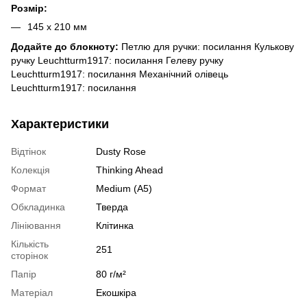
Розмір:
145 х 210 мм
Додайте до блокноту:
Петлю для ручки:
посилання
Кулькову
ручку Leuchtturm1917:
посилання
Гелеву ручку
Leuchtturm1917:
посилання
Механічний олівець
Leuchtturm1917:
посилання
Характеристики
Відтінок
Dusty Rose
Колекція
Thinking Ahead
Формат
Medium (A5)
Обкладинка
Тверда
Лініювання
Клітинка
Кількість
251
сторінок
Папір
80 г/м²
Матеріал
Екошкіра