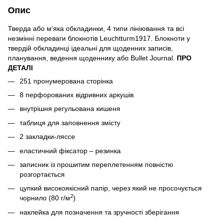
Опис
Тверда або м'яка обкладинки, 4 типи лініювання та всі
незмінні переваги блокнотів Leuchtturm1917. Блокноти у
твердій обкладинці ідеальні для щоденних записів,
планування, ведення щоденнику або Bullet Journal.
ПРО
ДЕТАЛІ
251 пронумерована сторінка
8 перфорованих відривних аркушів
внутрішня регульована кишеня
таблиця для заповнення змісту
2 закладки-ляссе
еластичний фіксатор – резинка
записник із прошитим переплетенням повністю
розгортається
цупкий високоякісний папір, через який не просочується
2
чорнило (80 г/м
)
наклейка для позначення та зручності зберігання