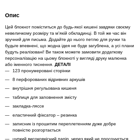
Опис
Цей блокнот поміститься до будь-якої кишені завдяки своєму
невеличкому розміру та м'якій обкладинці. В той же час він
зручний для письма. Додайте до нього петлю для ручки та
будьте впевнені, що жодна ідея не буде загублена, а усі плани
будуть реалізовані! Ви також можете замовити додаткову
персоналізацію на цьому блокноті у вигляді друку малюнка
або іменного тиснення.
ДЕТАЛІ
123 пронумеровані сторінки
8 перфорованих відривних аркушів
внутрішня регульована кишеня
таблиця для заповнення змісту
закладка-ляссе
еластичний фіксатор – резинка
записник із прошитим переплетенням дуже добре
повністю розгортається
цупкий високоякісний папір, через який не просочується