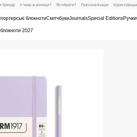
ія бренду
У чому ж різниця?
Як обрати?
Персоналізація
Користувацьк
портерські блокноти
Скетчбуки
Journals
Special Editions
Ручки
 блокноти 2027