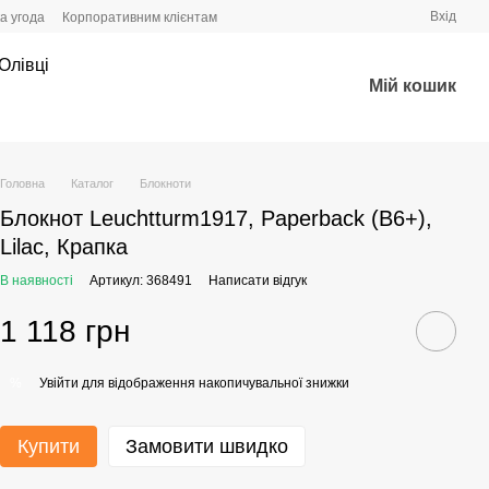
Вхід
а угода
Корпоративним клієнтам
Олівці
Мій кошик
Головна
Каталог
Блокноти
Блокнот Leuchtturm1917, Paperback (B6+),
Lilac, Крапка
В наявності
Артикул: 368491
Написати відгук
1 118 грн
Увійти
для відображення накопичувальної знижки
%
Купити
Замовити швидко