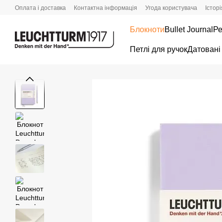
Перейти до основного контенту
Оплата і доставка
Контактна інформація
Угода користувача
Істор
Блокноти
Bullet Journal
Ре
Петлі для ручок
Датовані