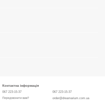
Контактна інформація
067 223-15-37
067 223-15-37
order@dreamarium.com.ua
Передзвонити вам?