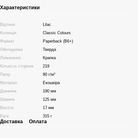
Характеристики
Відтінок
Lilac
Колекція
Classic Colours
Формат
Paperback (B6+)
Обкладинка
Тверда
Лініювання
Крапка
Кількість сторінок
219
Папір
80 г/м²
Матеріал
Екошкіра
Довжина
190 мм
Ширина
125 мм
Висота
17 мм
Вага
315 г
Доставка
Оплата