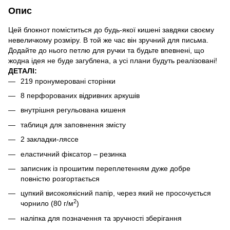
Опис
Цей блокнот поміститься до будь-якої кишені завдяки своєму
невеличкому розміру. В той же час він зручний для письма.
Додайте до нього петлю для ручки та будьте впевнені, що
жодна ідея не буде загублена, а усі плани будуть реалізовані!
ДЕТАЛІ:
219 пронумеровані сторінки
8 перфорованих відривних аркушів
внутрішня регульована кишеня
таблиця для заповнення змісту
2 закладки-ляссе
еластичний фіксатор – резинка
записник із прошитим переплетенням дуже добре
повністю розгортається
цупкий високоякісний папір, через який не просочується
2
чорнило (80 г/м
)
наліпка для позначення та зручності зберігання