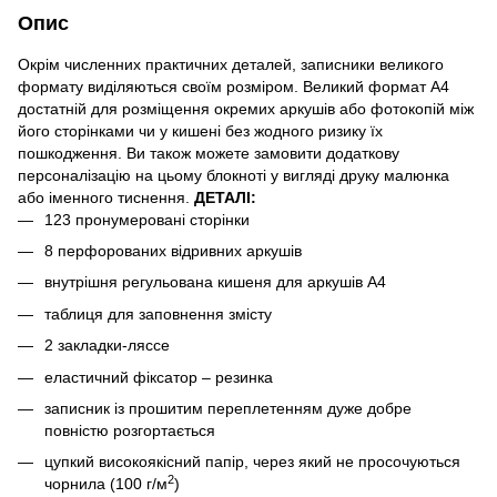
Опис
Окрім численних практичних деталей, записники великого
формату виділяються своїм розміром. Великий формат А4
достатній для розміщення окремих аркушів або фотокопій між
його сторінками чи у кишені без жодного ризику їх
пошкодження. Ви також можете замовити додаткову
персоналізацію на цьому блокноті у вигляді друку малюнка
або іменного тиснення.
ДЕТАЛІ:
123 пронумеровані сторінки
8 перфорованих відривних аркушів
внутрішня регульована кишеня для аркушів А4
таблиця для заповнення змісту
2 закладки-ляссе
еластичний фіксатор – резинка
записник із прошитим переплетенням дуже добре
повністю розгортається
цупкий високоякісний папір, через який не просочуються
2
чорнила (100 г/м
)