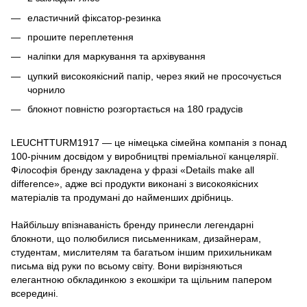
еластичний фіксатор-резинка
прошите переплетення
наліпки для маркування та архівування
цупкий високоякісний папір, через який не просочується
чорнило
блокнот повністю розгортається на 180 градусів
LEUCHTTURM1917 — це німецька сімейна компанія з понад
100-річним досвідом у виробництві преміальної канцелярії.
Філософія бренду закладена у фразі «Details make all
difference», адже всі продукти виконані з високоякісних
матеріалів та продумані до найменших дрібниць.
Найбільшу впізнаваність бренду принесли легендарні
блокноти, що полюбилися письменникам, дизайнерам,
студентам, мислителям та багатьом іншим прихильникам
письма від руки по всьому світу. Вони вирізняються
елегантною обкладинкою з екошкіри та щільним папером
всередині.