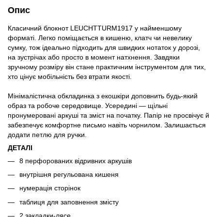
Опис
Класичний блокнот LEUCHTTURM1917 у найменшому
форматі. Легко поміщається в кишеню, клатч чи невелику
сумку, тож ідеально підходить для швидких нотаток у дорозі,
на зустрічах або просто в момент натхнення. Завдяки
зручному розміру він стане практичним інструментом для тих,
хто цінує мобільність без втрати якості.
Мінімалістична обкладинка з екошкіри доповнить будь-який
образ та робоче середовище. Усередині — щільні
пронумеровані аркуші та зміст на початку. Папір не просвічує й
забезпечує комфортне письмо навіть чорнилом. Залишається
додати петлю для ручки.
ДЕТАЛІ
8 перфорованих відривних аркушів
внутрішня регульована кишеня
нумерація сторінок
таблиця для заповнення змісту
2 закладки-лясе