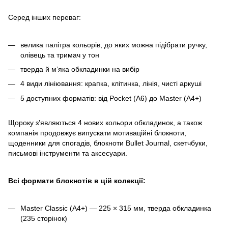
Серед інших переваг:
велика палітра кольорів, до яких можна підібрати ручку,
олівець та тримач у тон
тверда й м’яка обкладинки на вибір
4 види лініювання: крапка, клітинка, лінія, чисті аркуші
5 доступних форматів: від Pocket (A6) до Master (A4+)
Щороку з’являються 4 нових кольори обкладинок, а також
компанія продовжує випускати мотиваційні блокноти,
щоденники для спогадів, блокноти Bullet Journal, скетчбуки,
письмові інструменти та аксесуари.
Всі формати блокнотів в цій колекції:
Master Classic (A4+) — 225 × 315 мм, тверда обкладинка
(235 сторінок)