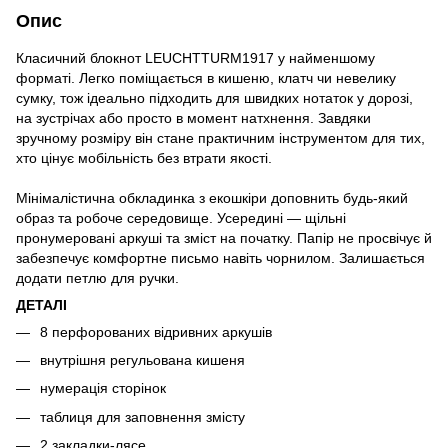
Опис
Класичний блокнот LEUCHTTURM1917 у найменшому
форматі. Легко поміщається в кишеню, клатч чи невелику
сумку, тож ідеально підходить для швидких нотаток у дорозі,
на зустрічах або просто в момент натхнення. Завдяки
зручному розміру він стане практичним інструментом для тих,
хто цінує мобільність без втрати якості.
Мінімалістична обкладинка з екошкіри доповнить будь-який
образ та робоче середовище. Усередині — щільні
пронумеровані аркуші та зміст на початку. Папір не просвічує й
забезпечує комфортне письмо навіть чорнилом. Залишається
додати петлю для ручки.
ДЕТАЛІ
8 перфорованих відривних аркушів
внутрішня регульована кишеня
нумерація сторінок
таблиця для заповнення змісту
2 закладки-лясе