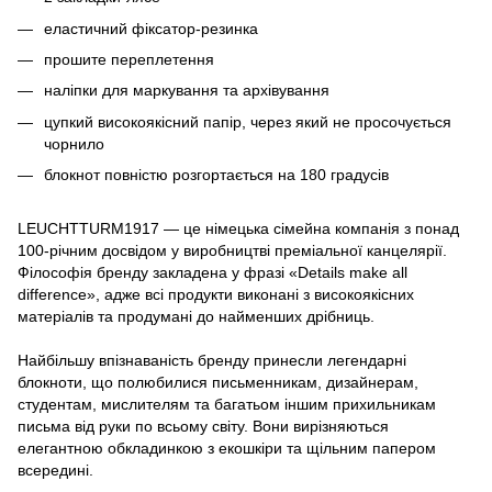
еластичний фіксатор-резинка
прошите переплетення
наліпки для маркування та архівування
цупкий високоякісний папір, через який не просочується
чорнило
блокнот повністю розгортається на 180 градусів
LEUCHTTURM1917 — це німецька сімейна компанія з понад
100-річним досвідом у виробництві преміальної канцелярії.
Філософія бренду закладена у фразі «Details make all
difference», адже всі продукти виконані з високоякісних
матеріалів та продумані до найменших дрібниць.
Найбільшу впізнаваність бренду принесли легендарні
блокноти, що полюбилися письменникам, дизайнерам,
студентам, мислителям та багатьом іншим прихильникам
письма від руки по всьому світу. Вони вирізняються
елегантною обкладинкою з екошкіри та щільним папером
всередині.