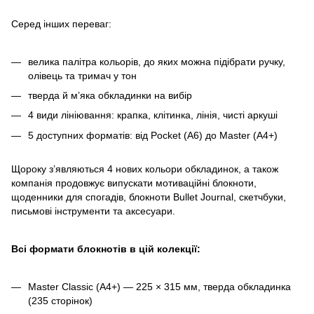
Серед інших переваг:
велика палітра кольорів, до яких можна підібрати ручку,
олівець та тримач у тон
тверда й м’яка обкладинки на вибір
4 види лініювання: крапка, клітинка, лінія, чисті аркуші
5 доступних форматів: від Pocket (A6) до Master (A4+)
Щороку з’являються 4 нових кольори обкладинок, а також
компанія продовжує випускати мотиваційні блокноти,
щоденники для спогадів, блокноти Bullet Journal, скетчбуки,
письмові інструменти та аксесуари.
Всі формати блокнотів в цій колекції:
Master Classic (A4+) — 225 × 315 мм, тверда обкладинка
(235 сторінок)