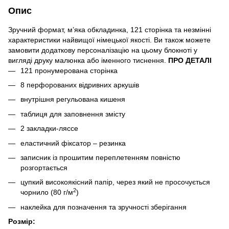
Опис
Зручний формат, м’яка обкладинка, 121 сторінка та незмінні
характеристики найвищої німецької якості. Ви також можете
замовити додаткову персоналізацію на цьому блокноті у
вигляді друку малюнка або іменного тиснення.
ПРО ДЕТАЛІ
121 пронумерована сторінка
8 перфорованих відривних аркушів
внутрішня регульована кишеня
таблиця для заповнення змісту
2 закладки-ляссе
еластичний фіксатор – резинка
записник із прошитим переплетенням повністю
розгортається
цупкий високоякісний папір, через який не просочується
2
чорнило (80 г/м
)
наклейка для позначення та зручності зберігання
Розмір: