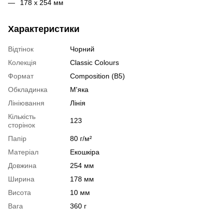
178 х 254 мм
Характеристики
Відтінок
Чорний
Колекція
Classic Colours
Формат
Composition (B5)
Обкладинка
М'яка
Лініювання
Лінія
Кількість
123
сторінок
Папір
80 г/м²
Матеріал
Екошкіра
Довжина
254 мм
Ширина
178 мм
Висота
10 мм
Вага
360 г